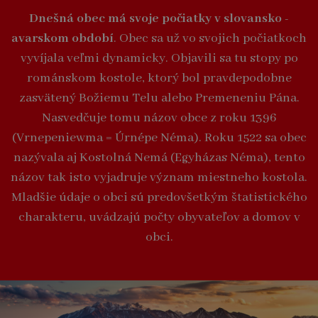
Dnešná obec má svoje počiatky v slovansko -
avarskom období
. Obec sa už vo svojich počiatkoch
vyvíjala veľmi dynamicky. Objavili sa tu stopy po
románskom kostole, ktorý bol pravdepodobne
zasvätený Božiemu Telu alebo Premeneniu Pána.
Nasvedčuje tomu názov obce z roku 1396
(Vrnepeniewma = Úrnépe Néma). Roku 1522 sa obec
nazývala aj Kostolná Nemá (Egyházas Néma), tento
názov tak isto vyjadruje význam miestneho kostola.
Mladšie údaje o obci sú predovšetkým štatistického
charakteru, uvádzajú počty obyvateľov a domov v
obci.