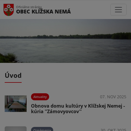
Oficiálne stránky
OBEC KLÍŽSKA NEMÁ
Úvod
020
07. NOV 2025
Aktuality
Obnova domu kultúry v Klížskej Nemej -
kúria ''Zámovyovcov''
020
30. OKT 2025
Oznámenia