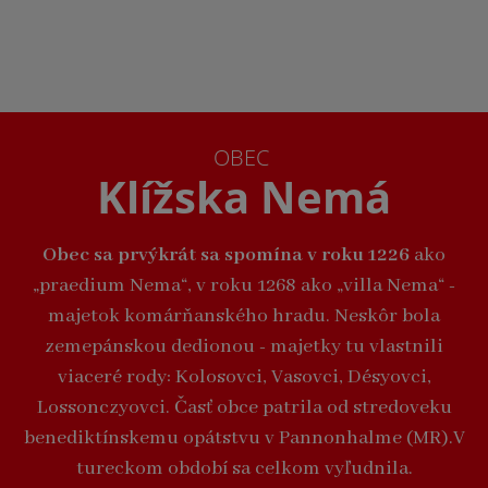
OBEC
Klížska Nemá
Obec sa prvýkrát sa spomína v roku 1226
ako
„praedium Nema“, v roku 1268 ako „villa Nema“ -
majetok komárňanského hradu. Neskôr bola
zemepánskou dedionou - majetky tu vlastnili
viaceré rody: Kolosovci, Vasovci, Désyovci,
Lossonczyovci. Časť obce patrila od stredoveku
benediktínskemu opátstvu v Pannonhalme (MR).V
tureckom období sa celkom vyľudnila.