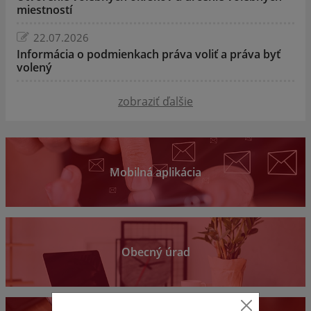
miestností
22.07.2026
Informácia o podmienkach práva voliť a práva byť
volený
zobraziť ďalšie
Mobilná aplikácia
Obecný úrad