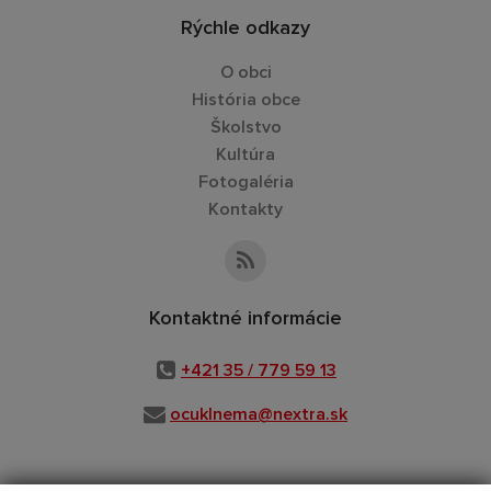
Rýchle odkazy
O obci
História obce
Školstvo
Kultúra
Fotogaléria
Kontakty
Kontaktné informácie
+421 35 / 779 59 13
ocuklnema@nextra.sk