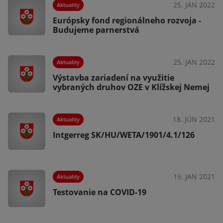
25. JAN 2022
Aktuality
Európsky fond regionálneho rozvoja -
Budujeme parnerstvá
25. JAN 2022
Aktuality
Výstavba zariadení na využitie
vybraných druhov OZE v Klížskej Nemej
18. JÚN 2021
Aktuality
Intgerreg SK/HU/WETA/1901/4.1/126
19. JAN 2021
Aktuality
Testovanie na COVID-19