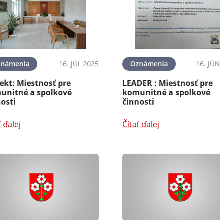
známenia
16. JÚL 2025
Oznámenia
16. JÚ
ekt: Miestnosť pre
LEADER : Miestnosť pre
unitné a spolkové
komunitné a spolkové
osti
činnosti
ť ďalej
Čítať ďalej