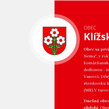
OBEC
Klíž
Obec sa prvý
Nema“, v rok
komárňanské
dedionou - ma
Vasovci, Dés
stredoveku 
(MR).V turec
Dnešná obec
období
. Obe