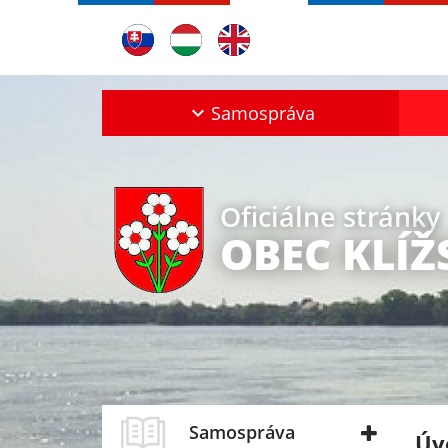
Samospráva
Oficiálne stránky
OBEC KLÍ
Samospráva
Úv