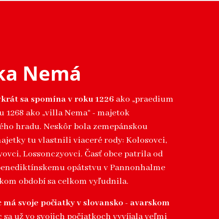
ska Nemá
krát sa spomína v roku 1226
ako „praedium
u 1268 ako „villa Nema“ - majetok
ho hradu. Neskôr bola zemepánskou
jetky tu vlastnili viaceré rody: Kolosovci,
yovci, Lossonczyovci. Časť obce patrila od
benediktínskemu opátstvu v Pannonhalme
kom období sa celkom vyľudnila.
 má svoje počiatky v slovansko - avarskom
c sa už vo svojich počiatkoch vyvíjala veľmi