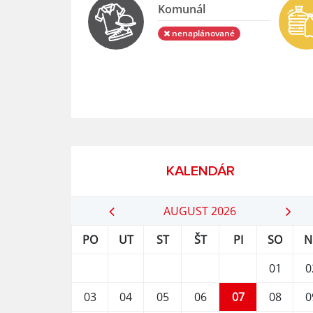
Komunál
nenaplánované
KALENDÁR
AUGUST 2026
PO
UT
ST
ŠT
PI
SO
N
01
0
03
04
05
06
07
08
0