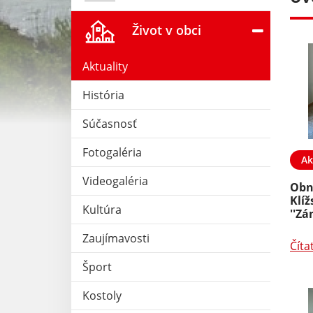
Život v obci
Aktuality
História
Súčasnosť
Fotogaléria
26. JÚN 2020
Aktuality
18. JÚN 2021
Ak
Videogaléria
venská republika
Intgerreg
Obn
SK/HU/WETA/1901/4.1/126
Klíž
Kultúra
''Z
Čítať ďalej
Zaujímavosti
Číta
Šport
Kostoly