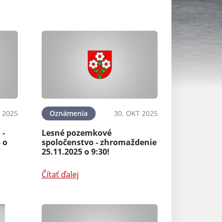
 2025
Oznámenia
30. OKT 2025
Aktuality
 -
Lesné pozemkové
SKHU/WETA/190
 o
spoločenstvo - zhromaždenie
25.11.2025 o 9:30!
Čítať ďalej
Čítať ďalej