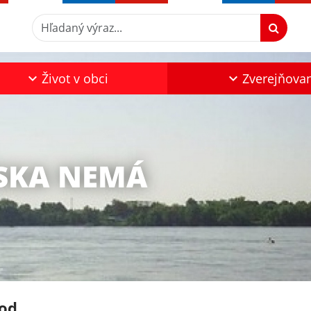
Hľadaný výraz...
Život v obci
Zverejňova
ŽSKA NEMÁ
od