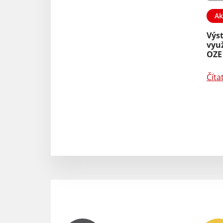
Ak
Výs
vyu
OZE 
Číta