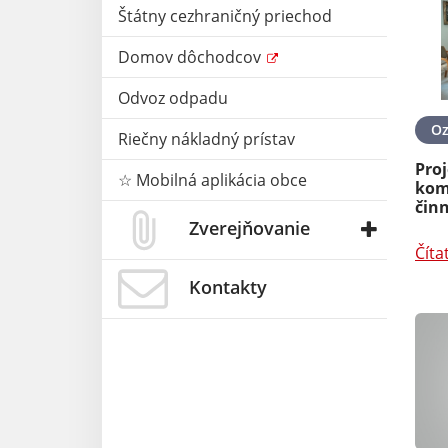
Štátny cezhraničný priechod
Domov dôchodcov
Odvoz odpadu
O
Riečny nákladný prístav
Proj
☆ Mobilná aplikácia obce
kom
činn
Zverejňovanie
Číta
Kontakty