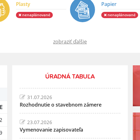
Plasty
Papier
nenaplánované
nenaplánované
zobraziť ďalšie
ÚRADNÁ TABUĽA
31.07.2026
Rozhodnutie o stavebnom zámere
E
2
23.07.2026
Vymenovanie zapisovateľa
9