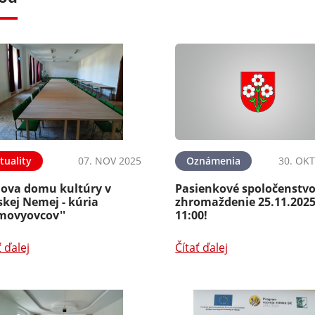
tuality
07. NOV 2025
Oznámenia
30. OKT
ova domu kultúry v
Pasienkové spoločenstvo
skej Nemej - kúria
zhromaždenie 25.11.2025
ámovyovcov''
11:00!
ť ďalej
Čítať ďalej