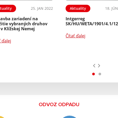
tuality
25. JAN 2022
Aktuality
18. JÚ
tavba zariadení na
Intgerreg
žitie vybraných druhov
SK/HU/WETA/1901/4.1/1
v Klížskej Nemej
Čítať ďalej
ť ďalej
ODVOZ ODPADU