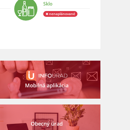
Sklo
nenaplánované
Mobilná aplikácia
Obecný úrad