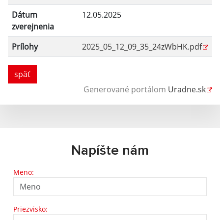
Dátum
12.05.2025
zverejnenia
Prílohy
2025_05_12_09_35_24zWbHK.pdf
späť
Generované portálom
Uradne.sk
Napíšte nám
Meno:
Priezvisko: