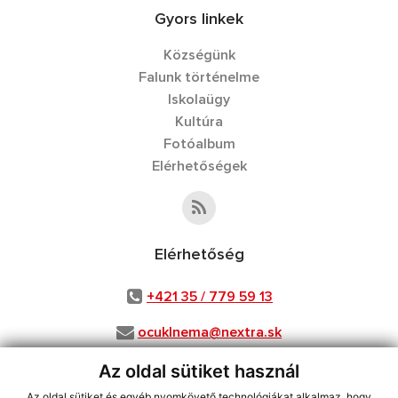
Gyors linkek
Községünk
Falunk történelme
Iskolaügy
Kultúra
Fotóalbum
Elérhetőségek
Elérhetőség
+421 35 / 779 59 13
ocuklnema@nextra.sk
Az oldal sütiket használ
Az oldal sütiket és egyéb nyomkövető technológiákat alkalmaz, hogy