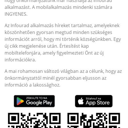
hogy önkormányzatunk már használja az Infourad
alkalmazást. A mobilalkalmazás mindenki számára
INGYENES.
Az Infourad alkalmazás híreket tartalmaz, amelyeknek
köszönhetően gyorsan megtud minden szükséges
információt arról, hogy mi történik községünkben. Egy
új cikk megjelenése után. Értesítést kap
mobiltelefonjára, amely figyelmezteti Önt az új
információkra.
A mai rohamosan változó világban az a célunk, hogy az
önkormányzattól minél gyorsabban eljusson az
információ a lakossághoz.