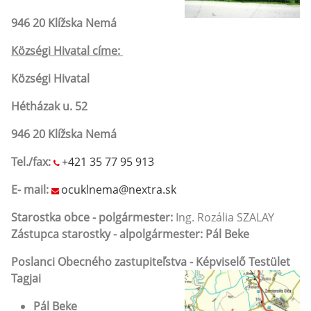
946 20 Klížska Nemá
Községi Hivatal címe:
Községi Hivatal
Hétházak u. 52
946 20 Klížska Nemá
Tel./fax:
+421 35 77 95 913
E- mail:
ocuklnema@nextra.sk
Starostka obce - polgármester:
Ing. Rozália SZALAY
Zástupca starostky - alpolgármester: Pál Beke
Poslanci Obecného zastupiteľstva - Képviselő Testület
Tagjai
Pál Beke