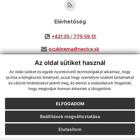
Elérhetőség
+421 35 / 779 59 13
ocuklnema@nextra.sk
Az oldal sütiket használ
Az oldal sütiket és egyéb nyomkövető technológiákat alkalmaz, hogy
használja ki a legfrissebb információk követését az RSS funkcióval
,
javítsa a böngészési élményét, azzal hogy személyre szabott tartalmakat
ECHELON 2 CMS rendszer (tartalomkezelő rendszer),
Honlaptérkép
,
és célzott hirdetéseket jelenít meg, és elemzi a weboldalunk forgalmát,
hogy megtudjuk honnan érkeztek a látogatóink.
Internetes portál
,
webhosting
,
webex.digital, s.r.o.
,
Domain-ek
,
Domain
regisztráció
,
spoločnosť webex.digital, s.r.o.
,
Webmester
ELFOGADOM
A legutolsó frissítés időpontja:
31.07.2026
Beállítások megváltoztatása
Nyomtatás
|
Hozzáférési nyilatkozat
Szerzői jogok
|
Cookie-k
Elutasítom