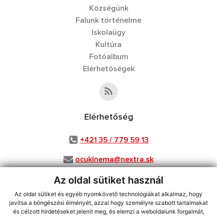
Községünk
Falunk történelme
Iskolaügy
Kultúra
Fotóalbum
Elérhetőségek
Elérhetőség
+421 35 / 779 59 13
ocuklnema@nextra.sk
Az oldal sütiket használ
Az oldal sütiket és egyéb nyomkövető technológiákat alkalmaz, hogy
használja ki a legfrissebb információk követését az RSS funkcióval
,
javítsa a böngészési élményét, azzal hogy személyre szabott tartalmakat
és célzott hirdetéseket jelenít meg, és elemzi a weboldalunk forgalmát,
ECHELON 2 CMS rendszer (tartalomkezelő rendszer),
Honlaptérkép
,