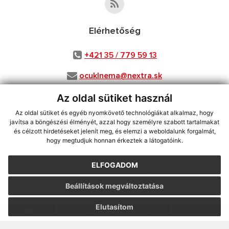
Elérhetőség
+421 35 / 779 59 13
ocuklnema@nextra.sk
Az oldal sütiket használ
Az oldal sütiket és egyéb nyomkövető technológiákat alkalmaz, hogy
használja ki a legfrissebb információk követését az RSS funkcióval
,
javítsa a böngészési élményét, azzal hogy személyre szabott tartalmakat
ECHELON 2 CMS rendszer (tartalomkezelő rendszer),
Honlaptérkép
,
és célzott hirdetéseket jelenít meg, és elemzi a weboldalunk forgalmát,
hogy megtudjuk honnan érkeztek a látogatóink.
Internetes portál
,
webhosting
,
webex.digital, s.r.o.
,
Domain-ek
,
Domain
regisztráció
,
spoločnosť webex.digital, s.r.o.
,
Webmester
ELFOGADOM
A legutolsó frissítés időpontja:
31.07.2026
Beállítások megváltoztatása
Nyomtatás
|
Hozzáférési nyilatkozat
Szerzői jogok
|
Cookie-k
Elutasítom