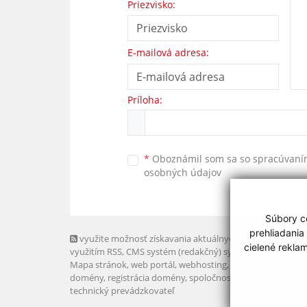
Priezvisko:
E-mailová adresa:
Príloha:
*
Oboznámil som sa so
spracúvan
osobných údajov
Súbory co
prehliadania
využite možnosť získavania aktuálnych informácií s
cielené rekla
využitím RSS
, CMS systém (redakčný) systém ECHELON 2,
Mapa stránok
,
web portál
,
webhosting
,
webex.digital, s.r.o
domény
,
registrácia domény
,
spoločnosť webex.digital, s.r.
technický prevádzkovateľ