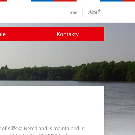
nie
Kontakty
y of Klížska Nemá and
is maintained in