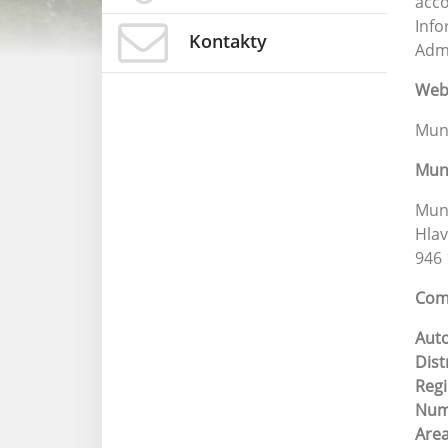
acco
Info
Kontakty
Admi
Web 
Muni
Muni
Muni
Hlav
946 
Comp
Aut
Dist
Reg
Numb
Are