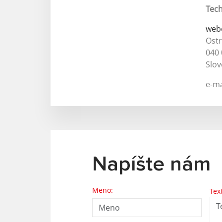
Tech
web
Ost
040 
Slov
e-ma
Napíšte nám
Meno:
Tex