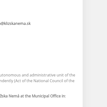
a@klizskanema.sk
 autonomous and administrative unit of the
ently (Act of the National Council of the
.
ížska Nemá at the Municipal Office in
: