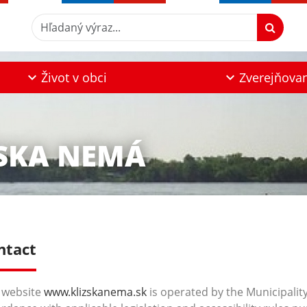
Hľadaný výraz...
Život v obci
Zverejňova
ŽSKA NEMÁ
ntact
 website
www.klizskanema.sk
is operated by the Municipalit