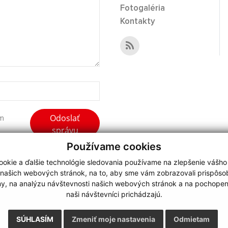
Fotogaléria
Kontakty
Odoslať
ím
správu
Používame cookies
okie a ďalšie technológie sledovania používame na zlepšenie vášho
 našich webových stránok, na to, aby sme vám zobrazovali prispôs
my, na analýzu návštevnosti našich webových stránok a na pochopeni
webdesign
|
naši návštevníci prichádzajú.
.
,
o.
,
SÚHLASÍM
Zmeniť moje nastavenia
Odmietam