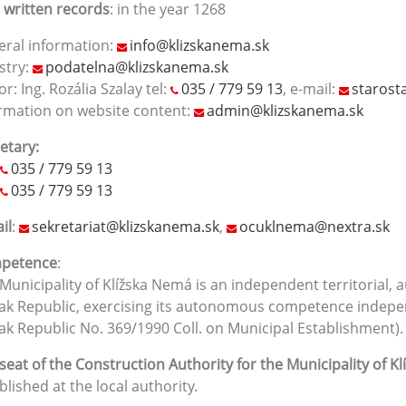
t written records
: in the year 1268
ral information:
info@klizskanema.sk
stry:
podatelna@klizskanema.sk
r: Ing. Rozália Szalay tel:
035 / 779 59 13
, e-mail:
starost
rmation on website content:
admin@klizskanema.sk
etary:
035 / 779 59 13
035 / 779 59 13
il
:
sekretariat@klizskanema.sk
,
ocuklnema@nextra.sk
petence
:
Municipality of Klížska Nemá is an independent territorial,
ak Republic, exercising its autonomous competence independ
ak Republic No. 369/1990 Coll. on Municipal Establishment)
seat of the Construction Authority for the Municipality of Kl
blished at the local authority.