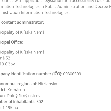
rdance with applicable legislation and accessibility rules pu
rmation Technologies in Public Administration and Decree N
nistration Information Technologies.
content administrator
:
cipality of Klížska Nemá
cipal Office
:
cipality of Klížska Nemá
ná 52
19 Číčov
any identification number (IČO)
: 00306509
onomous regions of
: Nitriansky
rict
: Komárno
ion
: Dolný žitný ostrov
er of inhabitants
: 502
a
: 1 195 ha