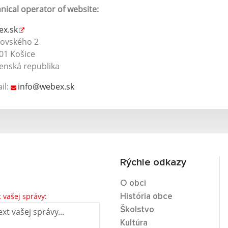
nical operator of website:
ex.sk
rovského 2
01 Košice
enská republika
il:
info@webex.sk
Rýchle odkazy
O obci
t vašej správy:
História obce
Školstvo
Kultúra