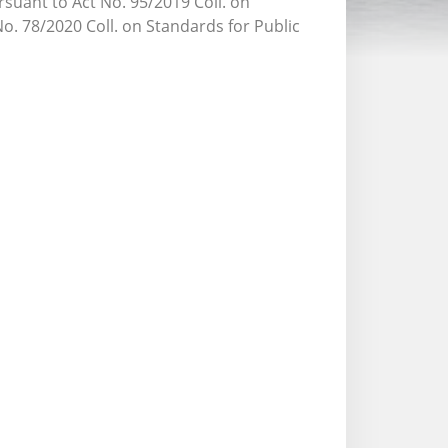
rsuant to Act No. 95/2019 Coll. on
o. 78/2020 Coll. on Standards for Public