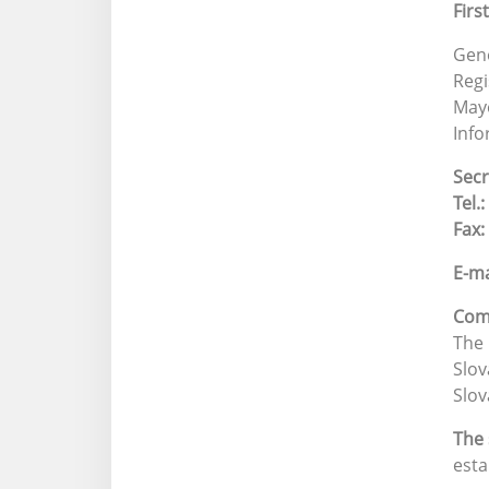
Firs
Gene
Regi
Mayo
Info
Secr
Tel.:
Fax:
E-ma
Com
The 
Slov
Slov
The 
esta