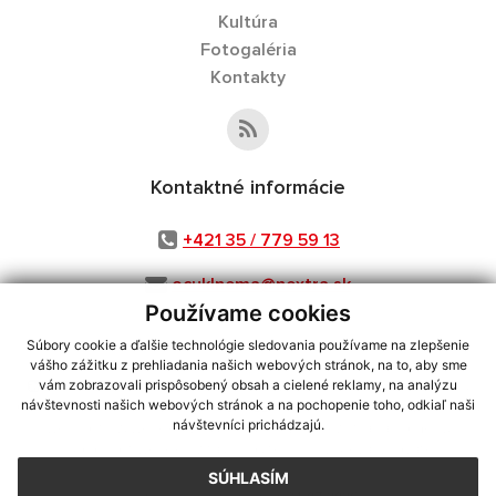
Kultúra
Fotogaléria
Kontakty
Kontaktné informácie
+421 35 / 779 59 13
ocuklnema@nextra.sk
Používame cookies
Súbory cookie a ďalšie technológie sledovania používame na zlepšenie
vášho zážitku z prehliadania našich webových stránok, na to, aby sme
využite možnosť získavania aktuálnych informácií s využitím RSS
,
vám zobrazovali prispôsobený obsah a cielené reklamy, na analýzu
návštevnosti našich webových stránok a na pochopenie toho, odkiaľ naši
CMS systém (redakčný) systém ECHELON 2,
Mapa stránok
,
web portál
,
návštevníci prichádzajú.
webhosting
,
webex.digital, s.r.o.
,
domény
,
registrácia domény
,
spoločnosť webex.digital, s.r.o.
,
technický prevádzkovateľ
SÚHLASÍM