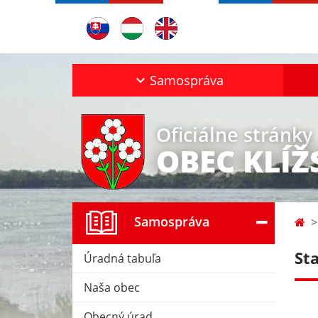
Samospráva
Oficiálne stránky
OBEC KLÍ
Samospráva
St
Úradná tabuľa
Naša obec
Obecný úrad