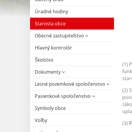
Úradné hodiny
Starosta obce
Obecné zastupiteľstvo
Hlavný kontrolór
Školstvo
(1) 
funk
Dokumenty
star
Lesné pozemkové spoločenstvo
(2) 
Pasienkové spoločenstvo
povi
záko
Symboly obce
upla
Voľby
(3)
F