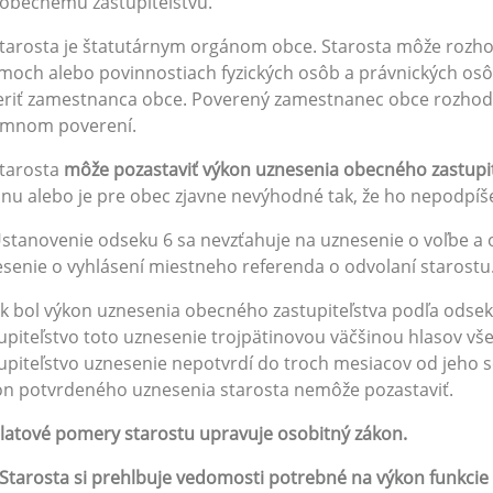
obecnému zastupiteľstvu.
Starosta je štatutárnym orgánom obce. Starosta môže roz
moch alebo povinnostiach fyzických osôb a právnických osô
eriť zamestnanca obce. Poverený zamestnanec obce rozho
omnom poverení.
Starosta
môže pozastaviť výkon uznesenia obecného zastupi
nu alebo je pre obec zjavne nevýhodné tak, že ho nepodpíše 
Ustanovenie odseku 6 sa nevzťahuje na uznesenie o voľbe a 
senie o vyhlásení miestneho referenda o odvolaní starostu
Ak bol výkon uznesenia obecného zastupiteľstva podľa ods
upiteľstvo toto uznesenie trojpätinovou väčšinou hlasov vš
upiteľstvo uznesenie nepotvrdí do troch mesiacov od jeho s
n potvrdeného uznesenia starosta nemôže pozastaviť.
latové pomery starostu upravuje osobitný zákon.
Starosta si prehlbuje vedomosti potrebné na výkon funkcie 