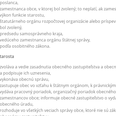
poslanca,
zamestnanca obce, v ktorej bol zvolený; to neplatí, ak zam
výkon funkcie starostu,
štatutárneho orgánu rozpočtovej organizácie alebo príspevk
bol zvolený,
predsedu samosprávneho kraja,
vedúceho zamestnanca orgánu štátnej správy,
podľa osobitného zákona.
tarosta
zvoláva a vedie zasadnutia obecného zastupiteľstva a obecn
a podpisuje ich uznesenia,
vykonáva obecnú správu,
zastupuje obec vo vzťahu k štátnym orgánom, k právnickým
vydáva pracovný poriadok, organizačný poriadok obecnéh
zamestnancov obce; informuje obecné zastupiteľstvo o vy
obecného úradu,
rozhoduje vo všetkých veciach správy obce, ktoré nie sú 