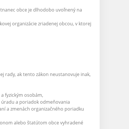
estnanec obce je dlhodobo uvoľnený na
ovej organizácie zriadenej obcou, v ktorej
ej rady, ak tento zákon neustanovuje inak,
 a fyzickým osobám,
o úradu a poriadok odmeňovania
daní a zmenách organizačného poriadku
zákonom alebo štatútom obce vyhradené