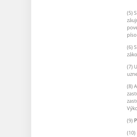
(5) 
záuj
pov
pís
(6) 
záko
(7) 
uzne
(8) 
zast
zast
Výko
(9)
P
(10)