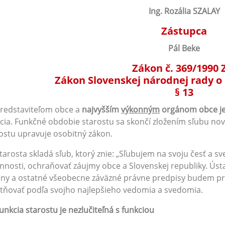
Ing. Rozália SZALAY
Zástupca
Pál Beke
Zákon č. 369/1990 
Zákon Slovenskej národnej rady o
§ 13
Predstaviteľom obce a
najvyšším
výkonným
orgánom obce je
cia. Funkčné obdobie starostu sa skončí zložením sľubu no
ostu upravuje osobitný zákon.
Starosta skladá sľub, ktorý znie: „Sľubujem na svoju česť a 
nnosti, ochraňovať záujmy obce a Slovenskej republiky. Ústa
ny a ostatné všeobecne záväzné právne predpisy budem pri 
tňovať podľa svojho najlepšieho vedomia a svedomia.
unkcia starostu je nezlučiteľná s funkciou