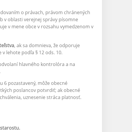
hodovaním o právach, právom chránených
b v oblasti verejnej správy písomne
duje v mene obce v rozsahu vymedzenom v
teľstva
, ak sa domnieva, že odporuje
v lehote podľa § 12 ods. 10.
odvolaní hlavného kontrolóra a na
.
eku 6 pozastavený, môže obecné
etkých poslancov potvrdiť; ak obecné
chválenia, uznesenie stráca platnosť.
starostu.