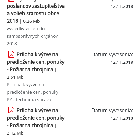
poslancov zastupiteľstva
12.11.2018
a volieb starostu obce
2018
| 0.26 Mb
výsledky volieb do
samosprávnych orgánov
2018
Príloha k výzve na
Dátum vyvesenia:
predloženie cen. ponuky
12.11.2018
- Požiarna zbrojnica
|
2.51 Mb
Príloha k výzve na
predloženie cen. ponuky -
PZ - technická správa
Príloha k výzve na
Dátum vyvesenia:
predloženie cen. ponuky
12.11.2018
- Požiarna zbrojnica
|
2.42 Mb