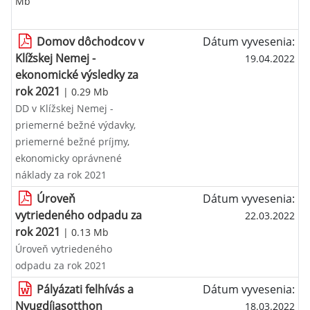
Mb
Domov dôchodcov v
Dátum vyvesenia:
Klížskej Nemej -
19.04.2022
ekonomické výsledky za
rok 2021
| 0.29 Mb
DD v Klížskej Nemej -
priemerné bežné výdavky,
priemerné bežné príjmy,
ekonomicky oprávnené
náklady za rok 2021
Úroveň
Dátum vyvesenia:
vytriedeného odpadu za
22.03.2022
rok 2021
| 0.13 Mb
Úroveň vytriedeného
odpadu za rok 2021
Pályázati felhívás a
Dátum vyvesenia:
Nyugdíjasotthon
18.03.2022