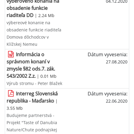
výberového konania na
04.12.2020
obsadenie funkcie
riaditeľa DD
| 2.24 Mb
výbereové konanie na
obsadenie funkcie riaditeľa
Domova dôchodcov v
Klížskej Nemeu
Informácia o
Dátum vyvesenia:
správnom konaní v
27.08.2020
zmysle §82 ods.7. zák.
543/2002 Z.z.
| 0.01 Mb
Výrub stromu - Peter Blažek
Interreg Slovenská
Dátum vyvesenia:
republika - Maďarsko
|
22.06.2020
3.55 Mb
Budujeme partnerstvá -
Projekt "Taste of Danubia
Nature/Chute podnajskej