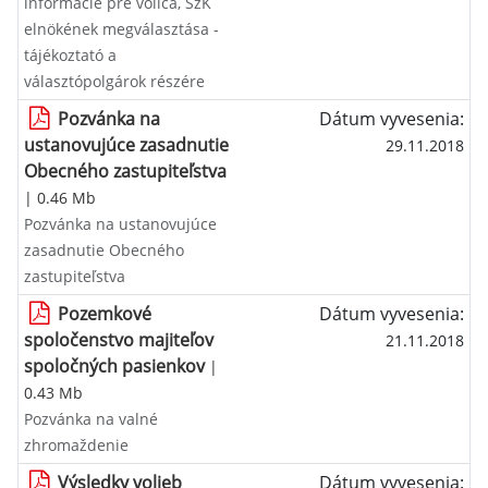
informácie pre voliča, SzK
elnökének megválasztása -
tájékoztató a
választópolgárok részére
Pozvánka na
Dátum vyvesenia:
ustanovujúce zasadnutie
29.11.2018
Obecného zastupiteľstva
| 0.46 Mb
Pozvánka na ustanovujúce
zasadnutie Obecného
zastupiteľstva
Pozemkové
Dátum vyvesenia:
spoločenstvo majiteľov
21.11.2018
spoločných pasienkov
|
0.43 Mb
Pozvánka na valné
zhromaždenie
Výsledky volieb
Dátum vyvesenia: