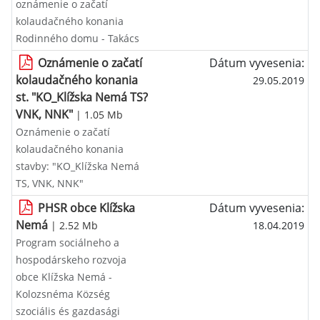
oznámenie o začatí
kolaudačného konania
Rodinného domu - Takács
Oznámenie o začatí
Dátum vyvesenia:
kolaudačného konania
29.05.2019
st. "KO_Klížska Nemá TS?
VNK, NNK"
| 1.05 Mb
Oznámenie o začatí
kolaudačného konania
stavby: "KO_Klížska Nemá
TS, VNK, NNK"
PHSR obce Klížska
Dátum vyvesenia:
Nemá
| 2.52 Mb
18.04.2019
Program sociálneho a
hospodárskeho rozvoja
obce Klížska Nemá -
Kolozsnéma Község
szociális és gazdasági