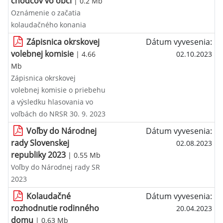
chodcov vo obci
| 0.2 Mb
Oznámenie o začatia
kolaudačného konania
Zápisnica okrskovej
Dátum vyvesenia:
volebnej komisie
| 4.66
02.10.2023
Mb
Zápisnica okrskovej
volebnej komisie o priebehu
a výsledku hlasovania vo
voľbách do NRSR 30. 9. 2023
Voľby do Národnej
Dátum vyvesenia:
rady Slovenskej
02.08.2023
republiky 2023
| 0.55 Mb
Voľby do Národnej rady SR
2023
Kolaudačné
Dátum vyvesenia:
rozhodnutie rodinného
20.04.2023
domu
| 0.63 Mb