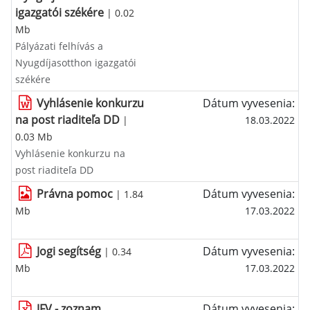
igazgatói székére
| 0.02
Mb
Pályázati felhívás a
Nyugdíjasotthon igazgatói
székére
Vyhlásenie konkurzu
Dátum vyvesenia:
na post riaditeľa DD
|
18.03.2022
0.03 Mb
Vyhlásenie konkurzu na
post riaditeľa DD
Právna pomoc
Dátum vyvesenia:
| 1.84
Mb
17.03.2022
Jogi segítség
Dátum vyvesenia:
| 0.34
Mb
17.03.2022
JFV - zoznam
Dátum vyvesenia: