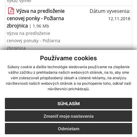
Výkaz výmer
Výzva na predloženie
Dátum vyvesenia:
cenovej ponky - Požiarna
12.11.2018
zbrojnica
| 1.96 Mb
Výzva na predloženie
cenovej ponuky - Požiarna
zbrojnica
Používame cookies
Oznámenie o začatí
Dátum vyvesenia:
správneho konania -
18.10.2018
Súbory cookie a ďalšie technológie sledovania používame na zlepšenie
výrub stromov
vášho zážitku z prehliadania našich webových stránok, na to, aby sme
| 0.93 Mb
vám zobrazovali prispôsobený obsah a cielené reklamy, na analýzu
Výrub drevín - žiadateľ
návštevnosti našich webových stránok a na pochopenie toho, odkiaľ naši
Rímskokatolícka cirkev -
návštevníci prichádzajú.
cintorín
SÚHLASÍM
Interreg Slovakia -
Dátum vyvesenia:
Hungary - Budujeme
12.10.2018
Zmeniť moje nastavenia
partnerstvá -
Partnerséget építünk
|
Odmietam
1.65 Mb