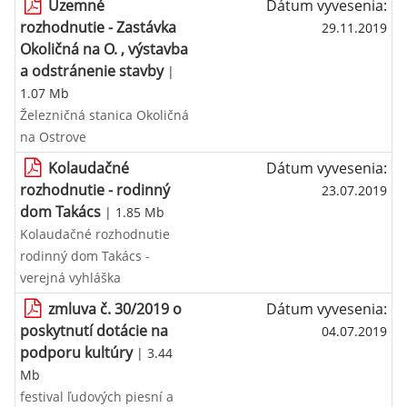
Územné
Dátum vyvesenia:
rozhodnutie - Zastávka
29.11.2019
Okoličná na O. , výstavba
a odstránenie stavby
|
1.07 Mb
Železničná stanica Okoličná
na Ostrove
Kolaudačné
Dátum vyvesenia:
rozhodnutie - rodinný
23.07.2019
dom Takács
| 1.85 Mb
Kolaudačné rozhodnutie
rodinný dom Takács -
verejná vyhláška
zmluva č. 30/2019 o
Dátum vyvesenia:
poskytnutí dotácie na
04.07.2019
podporu kultúry
| 3.44
Mb
festival ľudových piesní a