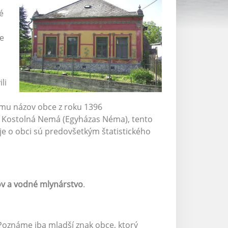
é
e
li
mu názov obce z roku 1396
 Kostolná Nemá (Egyházas Néma), tento
je o obci sú predovšetkým štatistického
ov a vodné mlynárstvo
.
 Poznáme iba mladší znak obce, ktorý