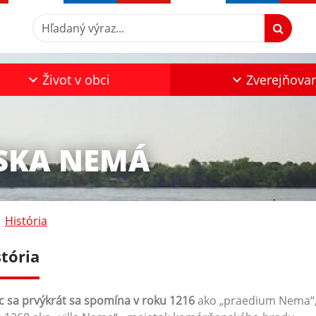
Hľadaný výraz...
Život v obci
Zverejňova
ŽSKA NEMÁ
História
stória
 sa prvýkrát sa spomína v roku 1216
ako „praedium Nema“,