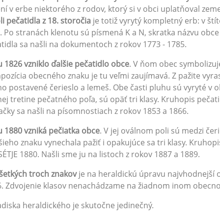
ní v erbe niektorého z rodov, ktorý si v obci uplatňoval ze
li pečatidla z 18. storočia
je totiž vyrytý kompletný erb: v štít
. Po stranách klenotu sú písmená K a N, skratka názvu obc
tidla sa našli na dokumentoch z rokov 1773 - 1785.
 1826 vzniklo ďalšie pečatidlo obce
. V ňom obec symbolizu
ozícia obecného znaku je tu veľmi zaujímavá. Z pažite vyrast
o postavené čerieslo a lemeš. Obe časti pluhu sú vyryté v 
ej tretine pečatného poľa, sú opäť tri klasy. Kruhopis pečati
ačky sa našli na písomnostiach z rokov 1853 a 1866.
 1880 vzniká pečiatka obce
. V jej oválnom poli sú medzi če
šieho znaku vynechala pažiť i opakujúce sa tri klasy. Kruh
ÉTJE 1880. Našli sme ju na listoch z rokov 1887 a 1889.
šetkých troch znakov
je na heraldickú úpravu najvhodnejší o
6. Zdvojenie klasov nenachádzame na žiadnom inom obecn
adiska heraldického je skutočne jedinečný.