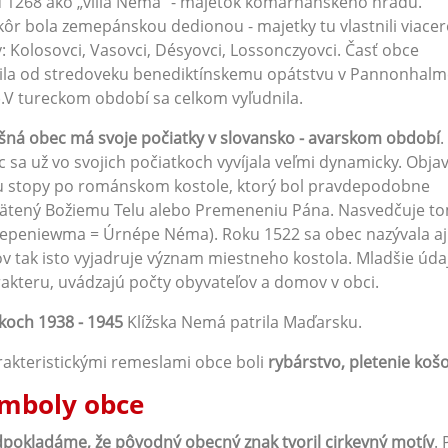
 1268 ako „villa Nema“ - majetok komárňanského hradu.
ôr bola zemepánskou dedionou - majetky tu vlastnili viacer
: Kolosovci, Vasovci, Désyovci, Lossonczyovci. Časť obce
ila od stredoveku benediktínskemu opátstvu v Pannonhalm
.V tureckom období sa celkom vyľudnila.
ná obec má svoje počiatky v slovansko - avarskom období
.
 sa už vo svojich počiatkoch vyvíjala veľmi dynamicky. Objavi
u stopy po románskom kostole, ktorý bol pravdepodobne
ätený Božiemu Telu alebo Premeneniu Pána. Nasvedčuje to
epeniewma = Úrnépe Néma). Roku 1522 sa obec nazývala aj
v tak isto vyjadruje význam miestneho kostola. Mladšie úda
akteru, uvádzajú počty obyvateľov a domov v obci.
koch 1938 - 1945
Klížska Nemá patrila Maďarsku.
akteristickými remeslami obce boli
rybárstvo, pletenie koš
mboly obce
pokladáme, že pôvodný obecný znak tvoril cirkevný motív
.