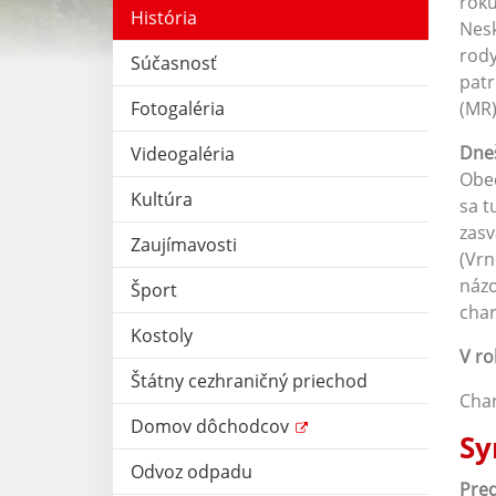
roku
História
Nesk
rody
Súčasnosť
patr
Fotogaléria
(MR)
Dneš
Videogaléria
Obec
Kultúra
sa t
zasv
Zaujímavosti
(Vrn
názo
Šport
char
Kostoly
V ro
Štátny cezhraničný priechod
Char
Domov dôchodcov
Sy
Odvoz odpadu
Pred