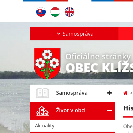
Samospráva
Oficiálne stránky
OBEC KLÍ
Samospráva
Hi
Život v obci
Aktuality
Obec