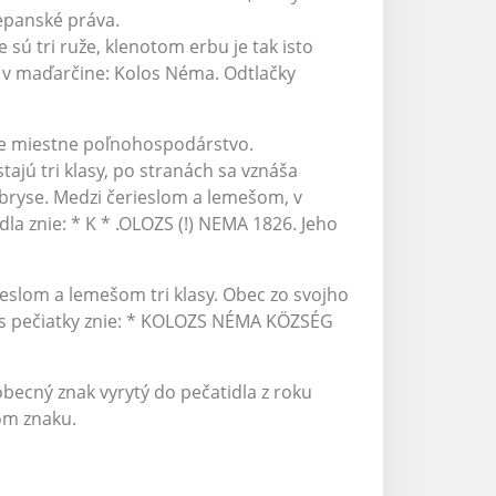
mepanské práva.
e sú tri ruže, klenotom erbu je tak isto
e v maďarčine: Kolos Néma. Odtlačky
je miestne poľnohospodárstvo.
ajú tri klasy, po stranách sa vznáša
obryse. Medzi čerieslom a lemešom, v
dla znie: * K * .OLOZS (!) NEMA 1826. Jeho
rieslom a lemešom tri klasy. Obec zo svojho
opis pečiatky znie: * KOLOZS NÉMA KÖZSÉG
becný znak vyrytý do pečatidla z roku
om znaku.