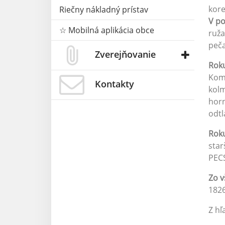
kore
Riečny nákladný prístav
V po
☆ Mobilná aplikácia obce
ruža
peča
Zverejňovanie
Roku
Komp
Kontakty
kolm
horn
odtl
Roku
star
PECS
Zo v
182
Z hľ