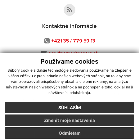
Kontaktné informácie
+421 35 / 779 59 13
ocuklnema@nextra.sk
Používame cookies
Súbory cookie a ďalšie technológie sledovania používame na zlepšenie
vášho zážitku z prehliadania našich webových stránok, na to, aby sme
využite možnosť získavania aktuálnych informácií s využitím RSS
,
vám zobrazovali prispôsobený obsah a cielené reklamy, na analýzu
CMS systém (redakčný) systém ECHELON 2,
Mapa stránok
,
web portál
,
návštevnosti našich webových stránok a na pochopenie toho, odkiaľ naši
návštevníci prichádzajú.
webhosting
,
webex.digital, s.r.o.
,
domény
,
registrácia domény
,
spoločnosť webex.digital, s.r.o.
,
technický prevádzkovateľ
SÚHLASÍM
Posledná aktualizácia:
31.07.2026
Zmeniť moje nastavenia
Vytlačiť stránku
|
Vyhlásenie o prístupnosti
Autorské práva
|
Cookies
Odmietam