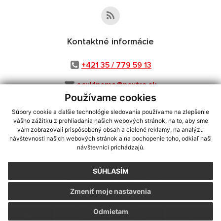
Kontaktné informácie
+421 35 / 779 59 13
ocuklnema@nextra.sk
Používame cookies
Súbory cookie a ďalšie technológie sledovania používame na zlepšenie
vášho zážitku z prehliadania našich webových stránok, na to, aby sme
využite možnosť získavania aktuálnych informácií s využitím RSS
,
vám zobrazovali prispôsobený obsah a cielené reklamy, na analýzu
CMS systém (redakčný) systém ECHELON 2,
Mapa stránok
,
web portál
,
návštevnosti našich webových stránok a na pochopenie toho, odkiaľ naši
návštevníci prichádzajú.
webhosting
,
webex.digital, s.r.o.
,
domény
,
registrácia domény
,
spoločnosť webex.digital, s.r.o.
,
technický prevádzkovateľ
SÚHLASÍM
Posledná aktualizácia:
31.07.2026
Zmeniť moje nastavenia
Vytlačiť stránku
|
Vyhlásenie o prístupnosti
Autorské práva
|
Cookies
Odmietam