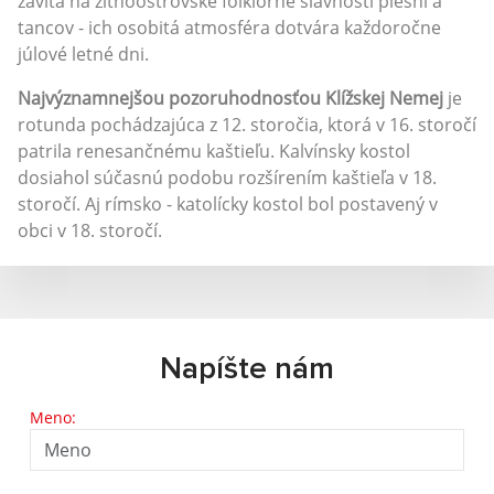
zavíta na žitnoostrovské folklórne slávnosti piesní a
tancov - ich osobitá atmosféra dotvára každoročne
júlové letné dni.
Najvýznamnejšou pozoruhodnosťou Klížskej Nemej
je
rotunda pochádzajúca z 12. storočia, ktorá v 16. storočí
patrila renesančnému kaštieľu. Kalvínsky kostol
dosiahol súčasnú podobu rozšírením kaštieľa v 18.
storočí. Aj rímsko - katolícky kostol bol postavený v
obci v 18. storočí.
Napíšte nám
Meno: