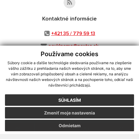
Kontaktné informácie
+421 35 / 779 59 13
ocuklnema@nextra.sk
Používame cookies
Súbory cookie a ďalšie technológie sledovania používame na zlepšenie
vášho zážitku z prehliadania našich webových stránok, na to, aby sme
využite možnosť získavania aktuálnych informácií s využitím RSS
,
vám zobrazovali prispôsobený obsah a cielené reklamy, na analýzu
CMS systém (redakčný) systém ECHELON 2,
Mapa stránok
,
web portál
,
návštevnosti našich webových stránok a na pochopenie toho, odkiaľ naši
návštevníci prichádzajú.
webhosting
,
webex.digital, s.r.o.
,
domény
,
registrácia domény
,
spoločnosť webex.digital, s.r.o.
,
technický prevádzkovateľ
SÚHLASÍM
Posledná aktualizácia:
31.07.2026
Zmeniť moje nastavenia
Vytlačiť stránku
|
Vyhlásenie o prístupnosti
Autorské práva
|
Cookies
Odmietam