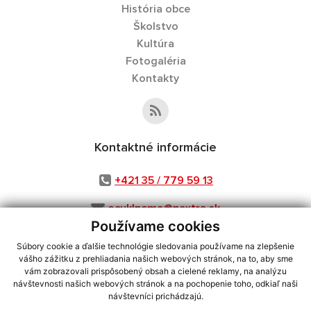
História obce
Školstvo
Kultúra
Fotogaléria
Kontakty
Kontaktné informácie
+421 35 / 779 59 13
ocuklnema@nextra.sk
Používame cookies
Súbory cookie a ďalšie technológie sledovania používame na zlepšenie
vášho zážitku z prehliadania našich webových stránok, na to, aby sme
využite možnosť získavania aktuálnych informácií s využitím RSS
,
vám zobrazovali prispôsobený obsah a cielené reklamy, na analýzu
CMS systém (redakčný) systém ECHELON 2,
Mapa stránok
,
web portál
,
návštevnosti našich webových stránok a na pochopenie toho, odkiaľ naši
návštevníci prichádzajú.
webhosting
,
webex.digital, s.r.o.
,
domény
,
registrácia domény
,